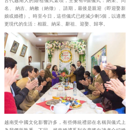
古代越南人的婚禮儀式繁瑣，主要有6個儀式：納采、問
名、 納吉、納敝（納徵）、請期，最後是親迎（即迎娶新
娘或婚禮）。
時至今日，這些儀式已經減少剩5個，以適應
更現代的生活：相親、納采、辭祖、迎娶、歸寧。
越南受中國文化影響許多，有些傳統禮節在名稱與儀式上