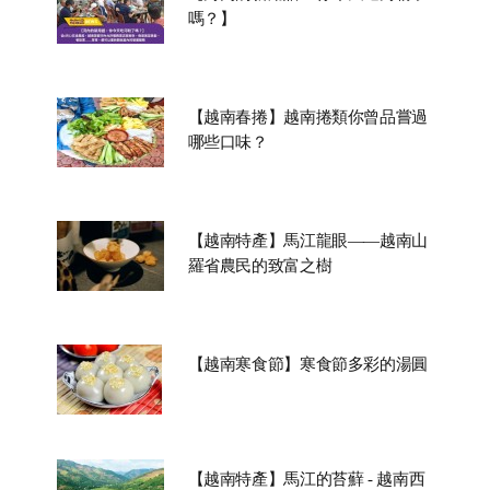
嗎？】
【越南春捲】越南捲類你曾品嘗過
哪些口味？
【越南特產】馬江龍眼——越南山
羅省農民的致富之樹
【越南寒食節】寒食節多彩的湯圓
【越南特產】馬江的苔蘚 - 越南西