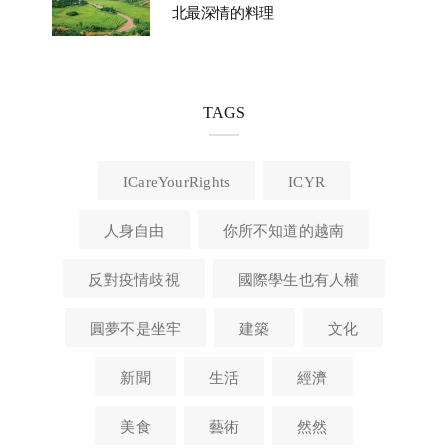
北最深情的料理
TAGS
ICareYourRights
ICYR
人身自由
你所不知道的越南
反對疫情歧視
國際學生也有人權
圓夢不是坐牢
建築
文化
新聞
生活
經濟
美食
藝術
然然