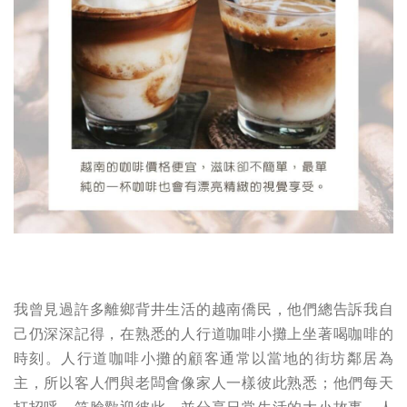
我曾見過許多離鄉背井生活的越南僑民，他們總告訴我自
己仍深深記得，在熟悉的人行道咖啡小攤上坐著喝咖啡的
時刻。人行道咖啡小攤的顧客通常以當地的街坊鄰居為
主，所以客人們與老闆會像家人一樣彼此熟悉；他們每天