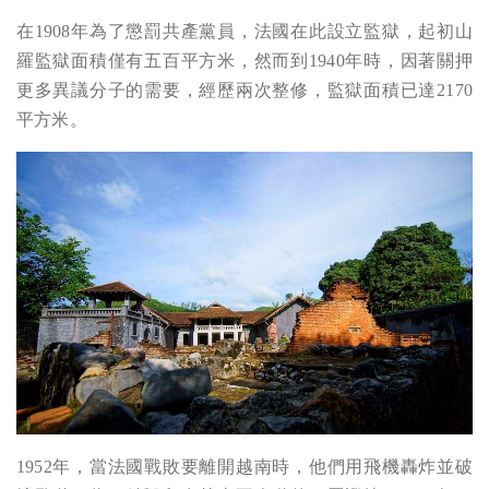
在1908年為了懲罰共產黨員，法國在此設立監獄，起初山
羅監獄面積僅有五百平方米，然而到1940年時，因著關押
更多異議分子的需要，經歷兩次整修，監獄面積已達2170
平方米。
1952年，當法國戰敗要離開越南時，他們用飛機轟炸並破