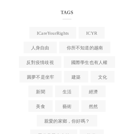
TAGS
ICareYourRights
ICYR
人身自由
你所不知道的越南
反對疫情歧視
國際學生也有人權
圓夢不是坐牢
建築
文化
新聞
生活
經濟
美食
藝術
然然
親愛的家鄉，你好嗎？