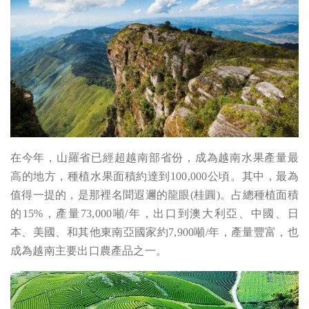
在今年，山羅省已經超越南部省份，成為越南水果產量最
高的地方，種植水果面積約達到100,000公頃。其中，最為
值得一提的，是那裡名聞遐邇的龍眼(桂圓)。占總種植面積
的15%，產量73,000噸/年，出口到澳大利亞、中國、日
本、美國、和其他東南亞國家約7,900噸/年，產量豐富，也
成為越南主要出口農產品之一。