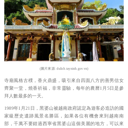
(圖片來源:
dulich.tayninh.gov.vn
)
寺廟風格古樸，香火鼎盛，吸引來自四面八方的善男信女
齊聚一堂，燒香祈福，非常靈驗，每年的農曆1月5日是參
拜人數最多的一天。
1989年1月21日，黑婆山被越南政府認定為遊客必造訪的國
家級歷史遺跡風景名勝區，如果各位有機會來到越南南
部，千萬不要錯過西寧省黑婆山這個美麗的地方，可以來