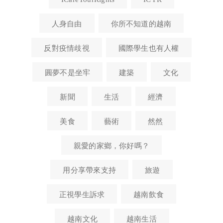
ICareYourRights
ICYR
人身自由
你所不知道的越南
反對疫情歧視
國際學生也有人權
圓夢不是坐牢
建築
文化
新聞
生活
經濟
美食
藝術
然然
親愛的家鄉，你好嗎？
用分享帶來支持
旅遊
正視學生訴求
越南飲食