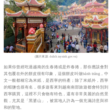
(圖片來源:
dulich.tayninh.gov.vn
)
如果你曾經吃過越南的生春捲或是炸春捲，那你應該會對
其包覆在外的餅皮很有印象，這個餅皮叫做bánh tráng，中
文一般都稱它為米紙，是西寧的特產；除了米紙外，西寧
的蝦鹽也很有名，很多遊客來到越南南部旅遊都會特別到
西寧購買，這裡不只食物有特色，還有非常美麗的自然景
觀，尤其是「黑婆山」，被當地人許為一個充滿詩意與祥
和的聖地。