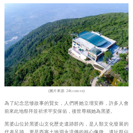
(圖片來源:
24h.com.vn
)
為了紀念悲慘故事的賢女，人們將她立壇安葬，許多人會
前來此地祭拜並祈求平安保佑，後世尊稱她為黑婆。
黑婆山位於黑婆山文化歷史遺跡群內，是人類文化發展的
代表足跡，更是西寧土地淵永流傳的核心像徵，遺址群佔