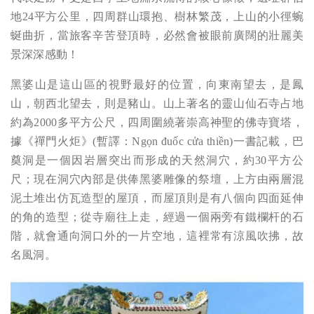
地24平方公里，四周群山環抱、樹林繁茂，上山的小徑蜿
蜒曲折，當旅客辛苦登頂時，必然會被眼前廣闊的壯麗美
景深深感動！
黑婆山是這山區的視野最好的位置，向東南望去，是鳳
山，朝西北望去，則是豬山。山上著名的靈山仙石寺占地
約為2000多平方公尺，四周圍繞著崇高神聖的佛寺寶塔，
據《禪門火炬》(暫譯：
Ngọn đuốc cửa thiền
)一書記載，巴
奠洞是一個因岩層突出而形成的天然洞穴，約30平方公
尺；現在洞穴內部是供俸黑婆雕像的祭壇，上方由兩層混
泥土堆出仿瓦造型的屋頂，而屋頂則是有八個向四面延伸
的角的造型；從寺廟往上走，經過一個兩旁有鐵欄杆的石
階，就會通向洞口外的一片空地，這裡常有涼風吹拂，故
名風洞。