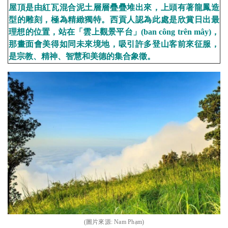
屋頂是由紅瓦混合泥土層層疊疊堆出來，上頭有著龍鳳造
型的雕刻，極為精緻獨特。西貢人認為此處是欣賞日出最
理想的位置，站在「雲上觀景平台」
(ban công trên mây)
，
那畫面會美得如同未來境地，吸引許多登山客前來征服，
是宗教、精神、智慧和美德的集合象徵。
(圖片來源:
Nam Phạm
)