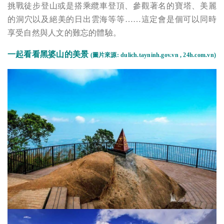
挑戰徒步登山或是搭乘纜車登頂、參觀著名的寶塔、美麗
的洞穴以及絕美的日出雲海等等……這定會是個可以同時
享受自然與人文的難忘的體驗。
一起看看
黑婆山
的美景
(圖片來源:
dulich.tayninh.gov.vn , 24h.com.vn
)