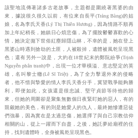
該聖地流傳著諸多古老故事，主題都是圍繞著黑婆的由
來，據說很久很久以前，有位來自長平
(Trảng Bàng)
的姑
娘，名為李氏天香
(Lý Thị Thiên Hương)
，因為情路不順再
加上年紀稍長，她鎮日心煩悲傷，為了擺脫鬱鬱寡歡的心
情，她決定拋下世俗紅塵歸隱山林，不幸的是，她在登上
黑婆山時遇到搶劫的土匪，人被殺掉，遺體被風乾呈現黑
色；還有另外一說是，大約在18世紀末的鄭阮紛爭
(Trịnh
Nguyễn phân tranh)
中，出現一位才華橫溢、意志堅定的英
雄，名叫黎士轍
(Lê Sĩ Triệt)
，為了全力擊退外來的侵略
者，他不惜與摯愛的情人李氏天香分手，冀望戰爭能夠勝
利，即便如此，女孩還是很忠誠、堅守貞節等待他的歸
來，但她的周圍卻是聚集無數個日夜緊盯她的惡人，有的
覬覦她的美色，有的則是她愛人的仇人，最終她慘遭惡徒
們強暴，因為實在是太過悲傷，她選擇了與自己宗教信仰
相關的山，從上一躍而下自盡，之後，她託夢給廟裡的住
持，找到遺體時，全身被風乾呈現黑色。