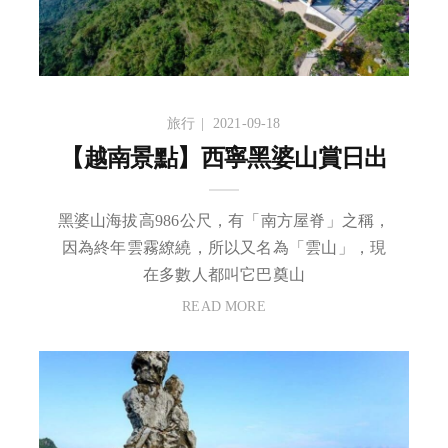
旅行
2021-09-18
【越南景點】西寧黑婆山賞日出
黑婆山海拔高986公尺，有「南方屋脊」之稱，
因為終年雲霧繚繞，所以又名為「雲山」，現
在多數人都叫它巴奠山
READ MORE