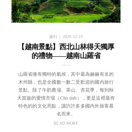
旅行
2020-12-23
【越南景點】西北山林得天獨厚
的禮物——越南山羅省
山羅省擁有獨特的氣候，其中最為赫赫有名的
木州縣，也是全國數一數二受歡迎的國內旅行
景點。除了牛奶農場、茶山、杏花季，每到秋
天苗族的愛情市場（Cho tinh），更是這裡最有
特色的的文化亮點，讓許許多多國內外旅客慕
名而來。
READ MORE