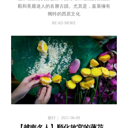
觀和美麗迷人的名勝古蹟。尤其是，嘉萊擁有
獨特的西原文化
READ MORE
旅行
2021-06-09
【越南名人】順化故宮的蓮花 —