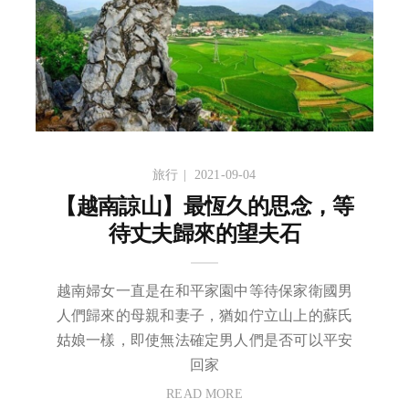
旅行
2021-09-04
【越南諒山】最恆久的思念，等
待丈夫歸來的望夫石
越南婦女一直是在和平家園中等待保家衛國男
人們歸來的母親和妻子，猶如佇立山上的蘇氏
姑娘一樣，即使無法確定男人們是否可以平安
回家
READ MORE