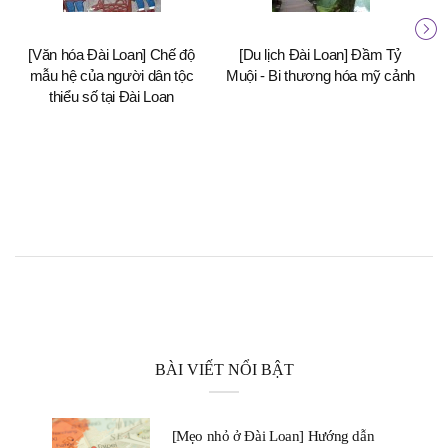
[Văn hóa Đài Loan] Chế độ
[Du lịch Đài Loan] Đầm Tỷ
[
mẫu hệ của người dân tộc
Muội - Bi thương hóa mỹ cảnh
thiểu số tại Đài Loan
BÀI VIẾT NỔI BẬT
[Mẹo nhỏ ở Đài Loan] Hướng dẫn