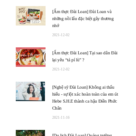
[Ẩm thực Đài Loan] Đài Loan và
những nồi lẩu đặc biệt gây thương
nhớ
2021-12-02
[Ẩm thực Đài Loan] Tại sao dân Đài
lại yêu “tả pí lù” ?
2021-12-02
[Nghệ sỹ Đài Loan] Không ai thấu
hiểu - sự lột xác hoàn toàn của em út
Hebe S.H.E thành ca hậu Điền Phức
Chân
2021-11-16
[Du lịch Đài Loan] Quảng trường