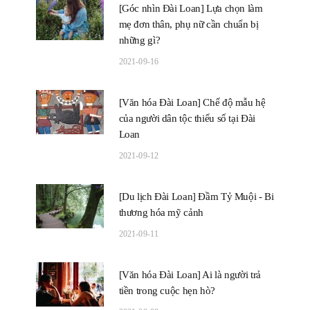
[Góc nhìn Đài Loan] Lựa chọn làm
mẹ đơn thân, phụ nữ cần chuẩn bị
những gì?
2021-09-16
[Văn hóa Đài Loan] Chế độ mẫu hệ
của người dân tộc thiểu số tại Đài
Loan
2021-09-12
[Du lịch Đài Loan] Đầm Tỷ Muội - Bi
thương hóa mỹ cảnh
2021-09-11
[Văn hóa Đài Loan] Ai là người trả
tiền trong cuộc hẹn hò?