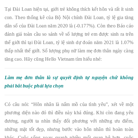
Tại Đài Loan hiện tại, giới trẻ không thích kết hôn và rất ít sinh
con. Theo thống kê của Bộ Nội chính Đài Loan, tỷ lệ gia tăng
dân số của Đài Loan năm 2020 là (-0.177%). Còn theo Báo cáo
đánh giá toàn cầu so sánh về số lượng trẻ em được sinh ra trên
thế giới thì tại Đài Loan, tỷ lệ sinh dự đoán năm 2021 là 1.07%
thấp nhất thế giới. Số lượng phụ nữ làm mẹ đơn thân ngày càng
tăng cao. Hãy cũng Hello Vietnam tìm hiểu nhé:
Làm mẹ đơn thân là sự quyết định tự nguyện chứ không
phải bắt buộc phải lựa chọn
Có câu nói: “Hôn nhân là nấm mồ của tình yêu”, xét về một
phương diện nào đó thì điều này khá đúng. Khi còn đang yêu
đương, người ta nhìn thấy đối phương với những ưu điểm,
những mặt tốt đẹp, nhưng bước vào hôn nhân thì hoàn toàn
khác. Cuộc sống xoay quanh nhiều mối quan hệ hơn, cuộc