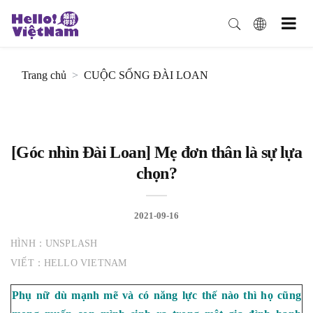
Trang chủ
CUỘC SỐNG ĐÀI LOAN
[Góc nhìn Đài Loan] Mẹ đơn thân là sự lựa
chọn?
2021-09-16
HÌNH：UNSPLASH
VIẾT：HELLO VIETNAM
Phụ nữ dù mạnh mẽ và có năng lực thế nào thì họ cũng