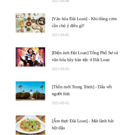
2021-09-08
[Văn hóa Đài Loan] - Khi dùng cơm
cần chú ý điều gì?
2021-09-05
[Điện ảnh Đài Loan] Tổng Phổ Sư và
văn hóa bày bàn tiệc ở Đài Loan
2021-09-03
[Thôn mới Trung Trinh] - Dấu vết
người lính
2021-09-02
[Ẩm thực Đài Loan] - Mát lành bát
bột đậu