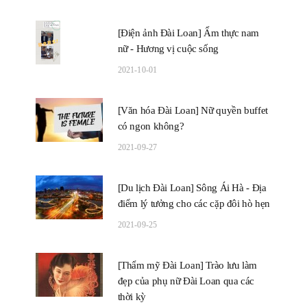
[Điện ảnh Đài Loan] Ẩm thực nam
nữ - Hương vị cuộc sống
2021-10-01
[Văn hóa Đài Loan] Nữ quyền buffet
có ngon không?
2021-09-27
[Du lịch Đài Loan] Sông Ái Hà - Địa
điểm lý tưởng cho các cặp đôi hò hẹn
2021-09-25
[Thẩm mỹ Đài Loan] Trào lưu làm
đẹp của phụ nữ Đài Loan qua các
thời kỳ