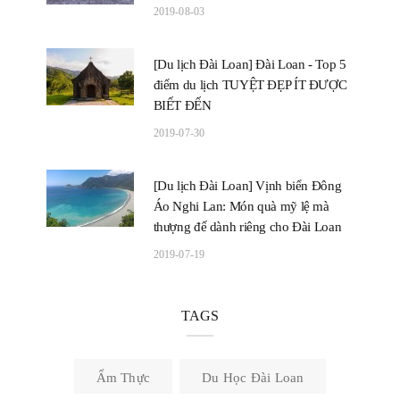
2019-08-03
[Du lịch Đài Loan] Đài Loan - Top 5
điểm du lịch TUYỆT ĐẸP ÍT ĐƯỢC
BIẾT ĐẾN
2019-07-30
[Du lịch Đài Loan] Vịnh biển Đông
Áo Nghi Lan: Món quà mỹ lệ mà
thượng đế dành riêng cho Đài Loan
2019-07-19
TAGS
Ẩm Thực
Du Học Đài Loan