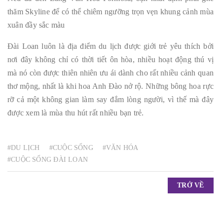
thăm Skyline để có thể chiêm ngưỡng trọn vẹn khung cảnh mùa
xuân đầy sắc màu
Đài Loan luôn là địa điểm du lịch được giới trẻ yêu thích bởi
nơi đây không chỉ có thời tiết ôn hòa, nhiều hoạt động thú vị
mà nó còn được thiên nhiên ưu ái dành cho rất nhiều cảnh quan
thơ mộng, nhất là khi hoa Anh Đào nở rộ. Những bông hoa rực
rỡ cả một không gian làm say đắm lòng người, vì thế mà đây
được xem là mùa thu hút rất nhiều bạn trẻ.
#DU LỊCH
#CUỘC SỐNG
#VĂN HÓA
#CUỘC SỐNG ĐÀI LOAN
TRỞ VỀ