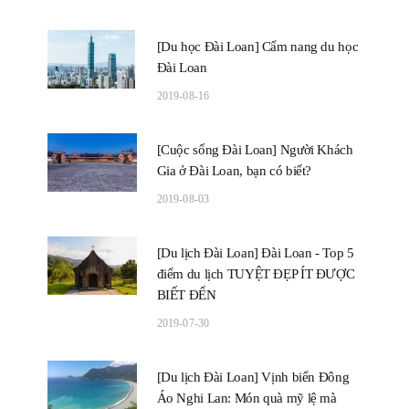
[Du học Đài Loan] Cẩm nang du học
Đài Loan
2019-08-16
[Cuộc sống Đài Loan] Người Khách
Gia ở Đài Loan, bạn có biết?
2019-08-03
[Du lịch Đài Loan] Đài Loan - Top 5
điểm du lịch TUYỆT ĐẸP ÍT ĐƯỢC
BIẾT ĐẾN
2019-07-30
[Du lịch Đài Loan] Vịnh biển Đông
Áo Nghi Lan: Món quà mỹ lệ mà