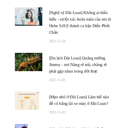
[Nghệ sỹ Đài Loan] Không ai thấu
hiểu - sự lột xác hoàn toàn của em út
Hebe S.H.E thành ca hậu Điền Phức
Chân
2021-11-16
[Du lịch Đài Loan] Quảng trường
Jimmy - nơi Nàng rẽ trái, chàng rẽ
phải gặp nhau trong đời thực
2021-11-05
[Mẹo nhỏ ở Đài Loan] Làm thế nào
để có bằng lái xe máy ở Đài Loan?
2021-11-03