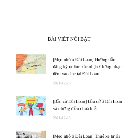
BÀI VIẾT NỔI BẬT
[Mẹo nhỏ ở Đài Loan] Hướng dẫn
đăng ký online xác nhận Chứng nhận
tiêm vaccine tại Đài Loan
2021-12-28
[Bầu cử Đài Loan] Bầu cử ở Đài Loan
và những điều chưa biết
2021-12-18
[Mẹo nhỏ ở Đài Loan] Thuê xe tự lái