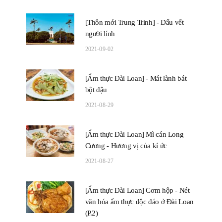
[Thôn mới Trung Trinh] - Dấu vết
người lính
2021-09-02
[Ẩm thực Đài Loan] - Mát lành bát
bột đậu
2021-08-29
[Ẩm thực Đài Loan] Mì cán Long
Cương - Hương vị của kí ức
2021-08-27
[Ẩm thực Đài Loan] Cơm hộp - Nét
văn hóa ẩm thực độc đáo ở Đài Loan
(P.2)