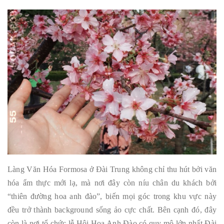
Làng Văn Hóa Formosa ở Đài Trung không chỉ thu hút bởi văn
hóa ẩm thực mới lạ, mà nơi đây còn níu chân du khách bởi
“thiên đường hoa anh đào”, biến mọi góc trong khu vực này
đều trở thành background sống ảo cực chất. Bên cạnh đó, đây
còn là nơi tổ chức lễ Hội Hoa Anh Đào có quy mô lớn nhất Đài