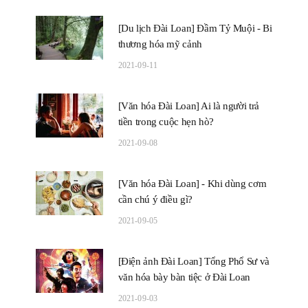
[Du lịch Đài Loan] Đầm Tỷ Muội - Bi
thương hóa mỹ cảnh
2021-09-11
[Văn hóa Đài Loan] Ai là người trả
tiền trong cuộc hẹn hò?
2021-09-08
[Văn hóa Đài Loan] - Khi dùng cơm
cần chú ý điều gì?
2021-09-05
[Điện ảnh Đài Loan] Tổng Phổ Sư và
văn hóa bày bàn tiệc ở Đài Loan
2021-09-03