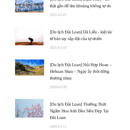
thật gần để tìm khoảng không tự do
2021-02-05
[Du lịch Đài Loan] Dã Liễu - kiệt tác
từ bàn tay sắp đặt của tự nhiên
2021-02-05
[Du lịch Đài Loan] Núi Hợp Hoan –
Hehuan Shan – Ngày ấy thôi đừng
thương nhau
2020-03-20
[Du lịch Đài Loan] Thưởng Thức
Ngắm Hoa Anh Đào Siêu Đẹp Tại
Đài Loan
2020-03-11