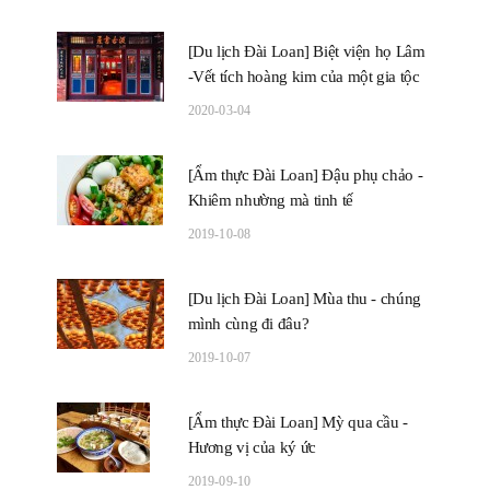
[Du lịch Đài Loan] Biệt viện họ Lâm
-Vết tích hoàng kim của một gia tộc
2020-03-04
[Ẩm thực Đài Loan] Đậu phụ chảo -
Khiêm nhường mà tinh tế
2019-10-08
[Du lịch Đài Loan] Mùa thu - chúng
mình cùng đi đâu?
2019-10-07
[Ẩm thực Đài Loan] Mỳ qua cầu -
Hương vị của ký ức
2019-09-10