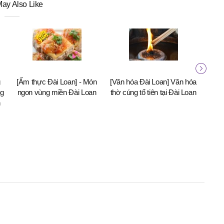
ay Also Like
g
[Ẩm thực Đài Loan] - Món
[Văn hóa Đài Loan] Văn hóa
[Văn
ng
ngon vùng miền Đài Loan
thờ cúng tổ tiên tại Đài Loan
cô hồ
h
điề