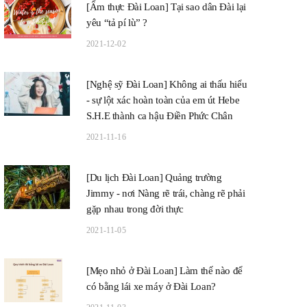
[Ẩm thực Đài Loan] Tại sao dân Đài lại
yêu “tả pí lù” ?
2021-12-02
[Nghệ sỹ Đài Loan] Không ai thấu hiểu
- sự lột xác hoàn toàn của em út Hebe
S.H.E thành ca hậu Điền Phức Chân
2021-11-16
[Du lịch Đài Loan] Quảng trường
Jimmy - nơi Nàng rẽ trái, chàng rẽ phải
gặp nhau trong đời thực
2021-11-05
[Mẹo nhỏ ở Đài Loan] Làm thế nào để
có bằng lái xe máy ở Đài Loan?