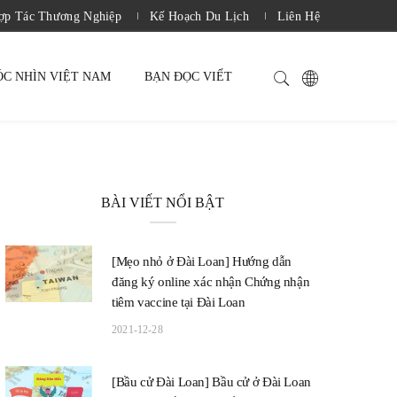
̛̣p Tác Thương Nghiệp
Kế Hoạch Du Lịch
Liên Hệ
ÓC NHÌN VIỆT NAM
BẠN ĐỌC VIẾT
BÀI VIẾT NỔI BẬT
[Mẹo nhỏ ở Đài Loan] Hướng dẫn
đăng ký online xác nhận Chứng nhận
tiêm vaccine tại Đài Loan
2021-12-28
[Bầu cử Đài Loan] Bầu cử ở Đài Loan