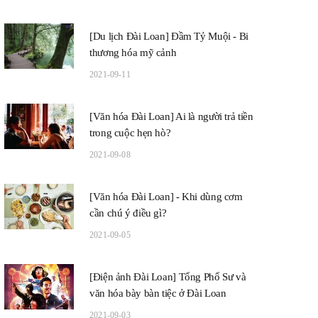
[Du lịch Đài Loan] Đầm Tỷ Muội - Bi
thương hóa mỹ cảnh
2021-09-11
 hóa Đài Loan] Tháng
[Văn hóa Đài Loan] Tháng
[Ẩm thực Đài 
[Văn hóa Đài Loan] Ai là người trả tiền
n tại Đài Loan- Những
cô hồn tại Đài Loan - Những
món quà vặt
trong cuộc hẹn hò?
u kiêng kỵ khi ở nhà
điều kiêng kỵ khi ở bên
2021-09-08
ngoài
[Văn hóa Đài Loan] - Khi dùng cơm
cần chú ý điều gì?
2021-09-05
[Điện ảnh Đài Loan] Tổng Phổ Sư và
văn hóa bày bàn tiệc ở Đài Loan
2021-09-03