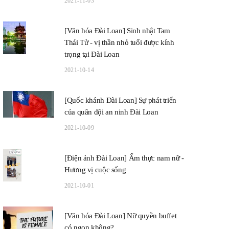
2021-11-03
[Văn hóa Đài Loan] Sinh nhật Tam
Thái Tử - vị thần nhỏ tuổi được kính
trọng tại Đài Loan
2021-10-14
[Quốc khánh Đài Loan] Sự phát triển
của quân đội an ninh Đài Loan
2021-10-09
[Điện ảnh Đài Loan] Ẩm thực nam nữ -
Hương vị cuộc sống
2021-10-01
[Văn hóa Đài Loan] Nữ quyền buffet
có ngon không?