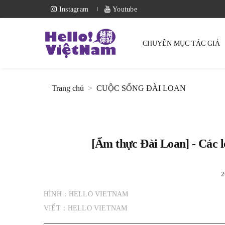
Instagram
Youtube
CHUYÊN MỤC TÁC GIẢ
Trang chủ
CUỘC SỐNG ĐÀI LOAN
[Ẩm thực Đài Loan] - Các lo
2
HÌNH：HELLO VIETNAM
VIẾT：HELLO VIETNAM