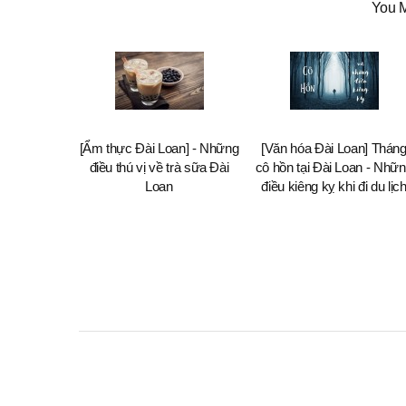
You M
[Ẩm thực Đài Loan] - Những
[Văn hóa Đài Loan] Thán
điều thú vị về trà sữa Đài
cô hồn tại Đài Loan - Nhữ
Loan
điều kiêng kỵ khi đi du lịc