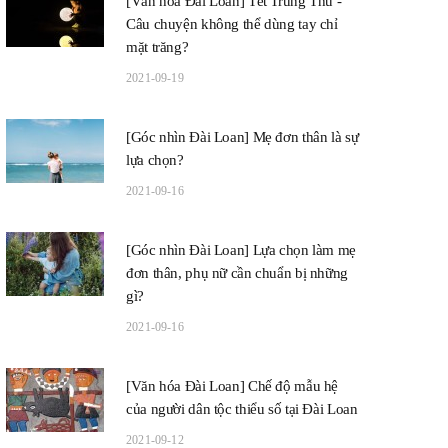
[Văn hóa Đài Loan] Tết Trung Thu -
Câu chuyện không thể dùng tay chỉ
mặt trăng?
2021-09-19
[Góc nhìn Đài Loan] Mẹ đơn thân là sự
lựa chọn?
2021-09-16
[Góc nhìn Đài Loan] Lựa chọn làm mẹ
đơn thân, phụ nữ cần chuẩn bị những
gì?
2021-09-16
[Văn hóa Đài Loan] Chế độ mẫu hệ
của người dân tộc thiểu số tại Đài Loan
2021-09-12