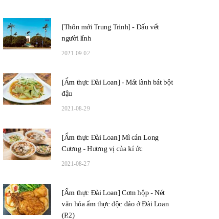
[Thôn mới Trung Trinh] - Dấu vết
người lính
2021-09-02
[Ẩm thực Đài Loan] - Mát lành bát bột
đậu
2021-08-29
[Ẩm thực Đài Loan] Mì cán Long
Cương - Hương vị của kí ức
2021-08-27
[Ẩm thực Đài Loan] Cơm hộp - Nét
văn hóa ẩm thực độc đáo ở Đài Loan
(P.2)