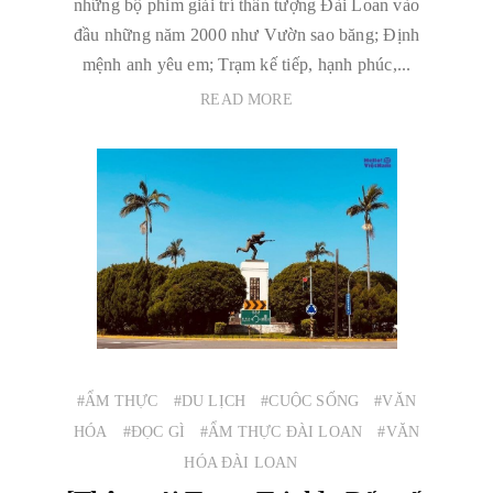
những bộ phim giải trí thần tượng Đài Loan vào
đầu những năm 2000 như Vườn sao băng; Định
mệnh anh yêu em; Trạm kế tiếp, hạnh phúc,...
READ MORE
#ẨM THỰC
#DU LỊCH
#CUỘC SỐNG
#VĂN
HÓA
#ĐỌC GÌ
#ẨM THỰC ĐÀI LOAN
#VĂN
HÓA ĐÀI LOAN