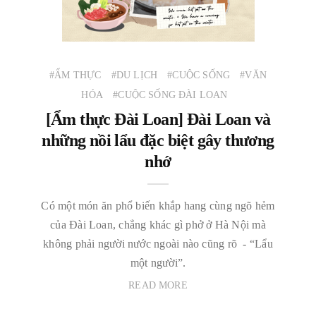
#ẨM THỰC
#DU LỊCH
#CUỘC SỐNG
#VĂN
HÓA
#CUỘC SỐNG ĐÀI LOAN
[Ẩm thực Đài Loan] Đài Loan và
những nồi lẩu đặc biệt gây thương
nhớ
Có một món ăn phổ biến khắp hang cùng ngõ hẻm
của Đài Loan, chẳng khác gì phở ở Hà Nội mà
không phải người nước ngoài nào cũng rõ - “Lẩu
một người”.
READ MORE