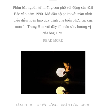
Phim bắt nguồn từ những con phố sôi động của Đài
Bắc vào năm 1990. Mở đầu bộ phim với màn trình
biểu diễn hoàn hảo quy trình chế biến phức tạp của
món ăn Trung Hoa với đầy đủ màu sắc, hương vị
của ông Chu.
READ MORE
#ẨM THỰC
#CUỘC SỐNG
#VĂN HÓA
#ĐỌC