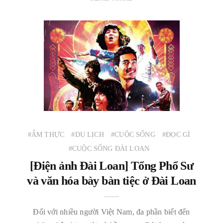
#ẨM THỰC
#DU LỊCH
#CUỘC SỐNG
#ĐỌC GÌ
#CUỘC SỐNG ĐÀI LOAN
[Điện ảnh Đài Loan] Tổng Phổ Sư
và văn hóa bày bàn tiệc ở Đài Loan
Đối với nhiều người Việt Nam, đa phần biết đến