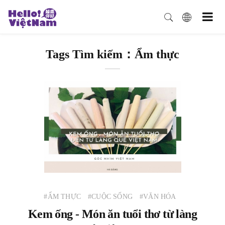
Tags Tìm kiếm：Ẩm thực
#ẨM THỰC
#CUỘC SỐNG
#VĂN HÓA
Kem ống - Món ăn tuổi thơ từ làng