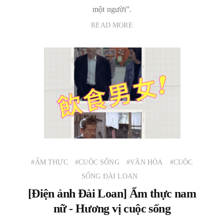
một người”.
READ MORE
#ẨM THỰC
#CUỘC SỐNG
#VĂN HÓA
#CUỘC
SỐNG ĐÀI LOAN
[Điện ảnh Đài Loan] Ẩm thực nam
nữ - Hương vị cuộc sống