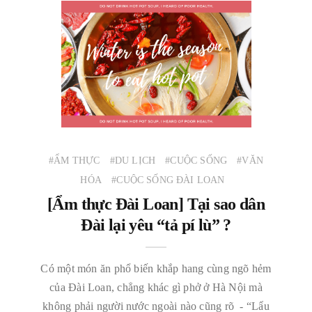
#ẨM THỰC
#DU LỊCH
#CUỘC SỐNG
#VĂN
HÓA
#CUỘC SỐNG ĐÀI LOAN
[Ẩm thực Đài Loan] Tại sao dân
Đài lại yêu “tả pí lù” ?
Có một món ăn phổ biến khắp hang cùng ngõ hẻm
của Đài Loan, chẳng khác gì phở ở Hà Nội mà
không phải người nước ngoài nào cũng rõ - “Lẩu