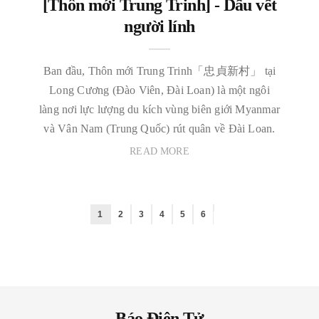
[Thôn mới Trung Trinh] - Dấu vết
người lính
Ban đầu, Thôn mới Trung Trinh「忠貞新村」 tại
Long Cương (Đào Viên, Đài Loan) là một ngôi
làng nơi lực lượng du kích vùng biên giới Myanmar
và Vân Nam (Trung Quốc) rút quân về Đài Loan.
READ MORE
1
2
3
4
5
6
Báo Điện Tử