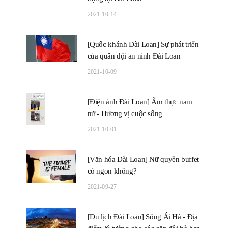
2021-10-14
[Quốc khánh Đài Loan] Sự phát triển
của quân đội an ninh Đài Loan
2021-10-09
[Điện ảnh Đài Loan] Ẩm thực nam
nữ - Hương vị cuộc sống
2021-10-01
[Văn hóa Đài Loan] Nữ quyền buffet
có ngon không?
2021-09-27
[Du lịch Đài Loan] Sông Ái Hà - Địa