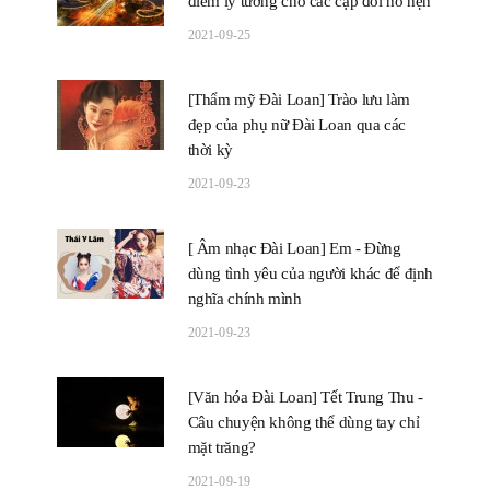
điểm lý tưởng cho các cặp đôi hò hẹn
2021-09-25
[Thẩm mỹ Đài Loan] Trào lưu làm
đẹp của phụ nữ Đài Loan qua các
thời kỳ
2021-09-23
[ Âm nhạc Đài Loan] Em - Đừng
dùng tình yêu của người khác để định
nghĩa chính mình
2021-09-23
[Văn hóa Đài Loan] Tết Trung Thu -
Câu chuyện không thể dùng tay chỉ
mặt trăng?
2021-09-19