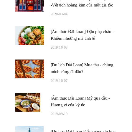
-Vết tích hoàng kim của một gia tộc
2020-03-04
[Ẩm thực Đài Loan] Đậu phụ chảo -
Khiêm nhường mà tinh tế
2019-10-08
[Du lịch Đài Loan] Mùa thu - chúng
mình cùng đi đâu?
2019-10-07
[Ẩm thực Đài Loan] Mỳ qua cầu -
Hương vị của ký ức
2019-09-10
[Du học Đài Loan] Cẩm nang du học