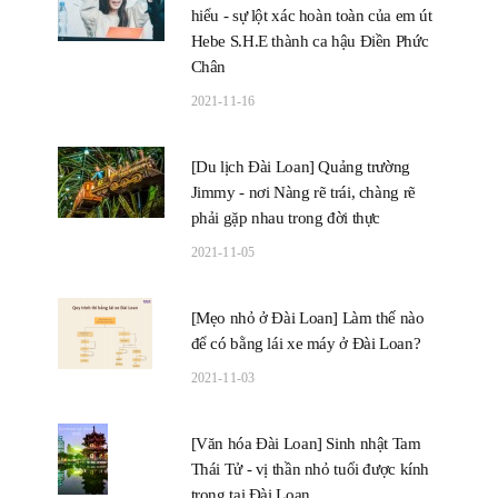
hiểu - sự lột xác hoàn toàn của em út
Hebe S.H.E thành ca hậu Điền Phức
Chân
2021-11-16
[Du lịch Đài Loan] Quảng trường
Jimmy - nơi Nàng rẽ trái, chàng rẽ
phải gặp nhau trong đời thực
2021-11-05
[Mẹo nhỏ ở Đài Loan] Làm thế nào
để có bằng lái xe máy ở Đài Loan?
2021-11-03
[Văn hóa Đài Loan] Sinh nhật Tam
Thái Tử - vị thần nhỏ tuổi được kính
trọng tại Đài Loan