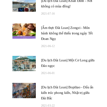
[Du lịch Đài Loan] Khẩn Đinh - Nơi
không có mùa đông!
2021-07-16
[Ẩm thực Đài Loan] Zongzi - Món
bánh không thể thiếu trong ngày Tết
Đoan Ngọ
2021-06-12
[Du lịch Đài Loan] Một Cơ Long giữa
Đảo ngọc
2021-06-01
[Du lịch Đài Loan] Bopiliao - Dấu ấn
kiến trúc phong kiến, Nhật trị giữa
Đài Bắc
2021-03-22