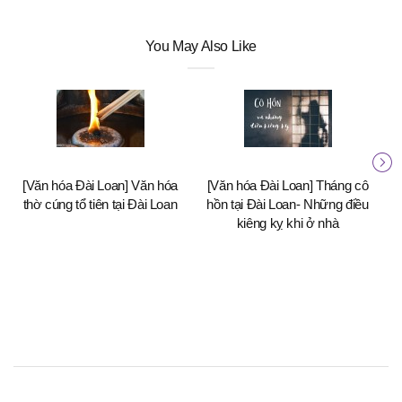
You May Also Like
[Văn hóa Đài Loan] Văn hóa
[Văn hóa Đài Loan] Tháng cô
[
thờ cúng tổ tiên tại Đài Loan
hồn tại Đài Loan- Những điều
h
kiêng kỵ khi ở nhà