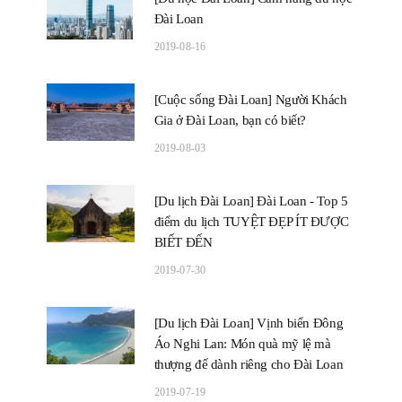
Đài Loan
2019-08-16
[Cuộc sống Đài Loan] Người Khách
Gia ở Đài Loan, bạn có biết?
2019-08-03
[Du lịch Đài Loan] Đài Loan - Top 5
điểm du lịch TUYỆT ĐẸP ÍT ĐƯỢC
BIẾT ĐẾN
2019-07-30
[Du lịch Đài Loan] Vịnh biển Đông
Áo Nghi Lan: Món quà mỹ lệ mà
thượng đế dành riêng cho Đài Loan
2019-07-19