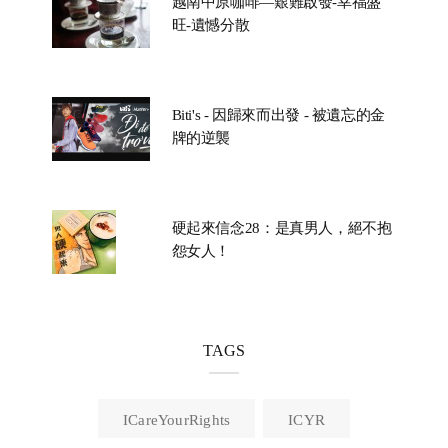
越南中原咖啡—艱難啟發-幸福盛
旺-遺憾分散
Biti's - 因歸來而出發 - 被遺忘的金
牌的逆襲
硬起來信念28：是真男人，絕不抱
怨女人！
TAGS
ICareYourRights
ICYR