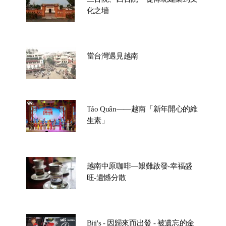
化之墻
當台灣遇見越南
Táo Quân——越南「新年開心的維
生素」
越南中原咖啡—艱難啟發-幸福盛
旺-遺憾分散
Biti's - 因歸來而出發 - 被遺忘的金