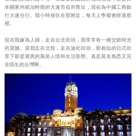
本關東州統治時期的大連市役所舊址，現在為中國工商銀
行大連分行。我小時候住在那附近，每天上學都會經過那
裡。
現在我嫁為人婦，走在台北街頭，我常常有一種交錯時光
的震撼。當我走在北投，走在迪化街頭，那相似的日式街
景下卻是迥異的風俗人情和生活形態。真是莫名熟悉又完
全陌生的台灣啊。