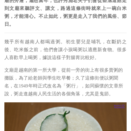
廟的旁邊，遙想當年，也許秀淵老夫子們會從碧溝道館走
到文廟來聽評文、講文，路過這條街時就來上一碗白米
粥，才能清心。不止如此，粥更是走入了我們的風俗、節
日。
幾乎所有越南人都喝過粥。初生嬰兒是哺乳，在斷奶之
後、吃米飯之前，他們會讓小孩喝粥以適應新食物。很多
人喜歡早上喝粥，據說這樣子對腸胃比較好。
文廟是越南的第一所大學，從前一旁的街上有很多賣粥的
攤販，為了給老師與學生吃早餐；久了這條街便以粥聞
名，在1949年時正式改名為「粥行」，如同蘇懷的文章所
說，粥走進越南人民生活的各個角落，尤其是鬼節。