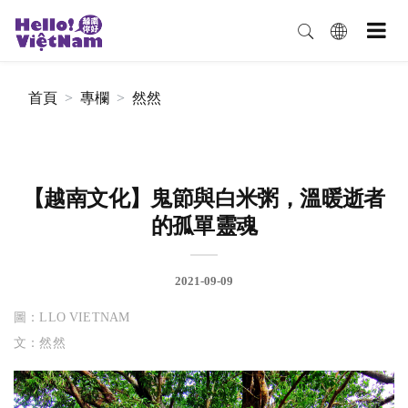
首頁
專欄
然然
【越南文化】鬼節與白米粥，溫暖逝者
的孤單靈魂
2021-09-09
圖：LLO VIETNAM
文：然然