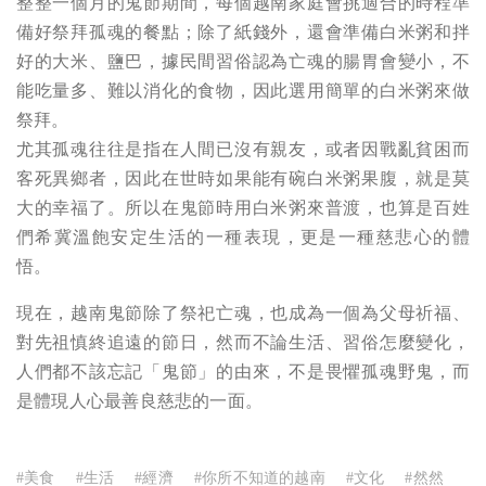
整整一個月的鬼節期間，每個越南家庭會挑適合的時程準
備好祭拜孤魂的餐點；除了紙錢外，還會準備白米粥和拌
好的大米、鹽巴，據民間習俗認為亡魂的腸胃會變小，不
能吃量多、難以消化的食物，因此選用簡單的白米粥來做
祭拜。
尤其孤魂往往是指在人間已沒有親友，或者因戰亂貧困而
客死異鄉者，因此在世時如果能有碗白米粥果腹，就是莫
大的幸福了。所以在鬼節時用白米粥來普渡，也算是百姓
們希冀溫飽安定生活的一種表現，更是一種慈悲心的體
悟。
現在，越南鬼節除了祭祀亡魂，也成為一個為父母祈福、
對先祖慎終追遠的節日，然而不論生活、習俗怎麼變化，
人們都不該忘記「鬼節」的由來，不是畏懼孤魂野鬼，而
是體現人心最善良慈悲的一面。
#美食
#生活
#經濟
#你所不知道的越南
#文化
#然然