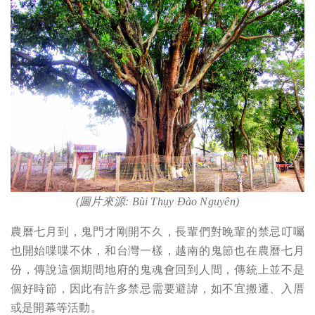
(
圖片來源:
Bùi Thụy Đào Nguyên
)
農曆七月到，鬼門才剛開不久，長輩們對晚輩的禁忌叮囑
也開始喋喋不休，和台灣一樣，越南的鬼節也在農曆七月
份，傳說這個期間地府的鬼魂會回到人間，傳統上並不是
個好時節，因此有許多禁忌需要避諱，如不宜搬遷、入厝
或是開幕等活動。