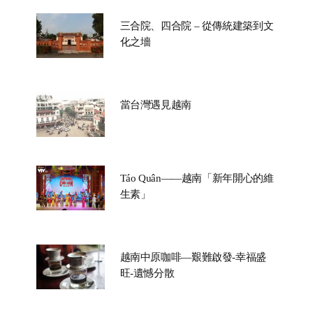
三合院、四合院 – 從傳統建築到文
化之墻
當台灣遇見越南
Táo Quân——越南「新年開心的維
生素」
越南中原咖啡—艱難啟發-幸福盛
旺-遺憾分散