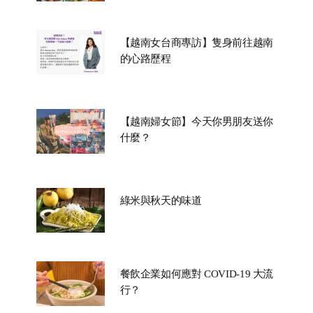
【越南女台商專訪】隻身前往越南
的心路歷程
【越南婦女節】今天你男朋友送你
什麼？
綠米與秋天的味道
餐飲企業如何應對 COVID-19 大流
行？