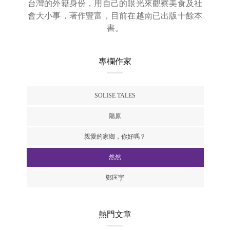
台灣的外籍身份，用自己的眼光來觀察美食及社
會大小事，著作豐富，目前在越南已出版十餘本
書。
專欄作家
SOLISE TALES
陽原
親愛的家鄉，你好嗎？
然然
鄭匡宇
熱門文章