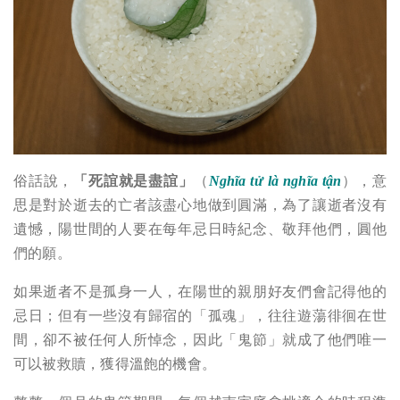
俗話說，
「死誼就是盡誼」
（
Nghĩa tử là nghĩa tận
），意
思是對於逝去的亡者該盡心地做到圓滿，為了讓逝者沒有
遺憾，陽世間的人要在每年忌日時紀念、敬拜他們，圓他
們的願。
如果逝者不是孤身一人，在陽世的親朋好友們會記得他的
忌日；但有一些沒有歸宿的「孤魂」，往往遊蕩徘徊在世
間，卻不被任何人所悼念，因此「鬼節」就成了他們唯一
可以被救贖，獲得溫飽的機會。