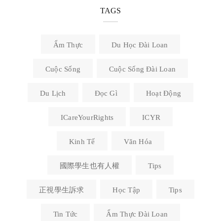
TAGS
Ẩm Thực
Du Học Đài Loan
Cuộc Sống
Cuộc Sống Đài Loan
Du Lịch
Đọc Gì
Hoạt Động
ICareYourRights
ICYR
Kinh Tế
Văn Hóa
國際學生也有人權
Tips
正視學生訴求
Học Tập
Tips
Tin Tức
Ẩm Thực Đài Loan