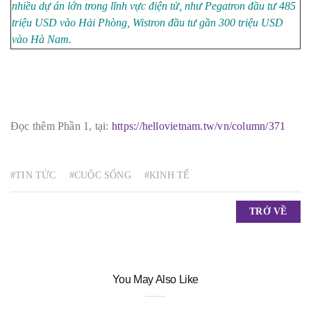
nhiều dự án lớn trong lĩnh vực điện tử, như Pegatron đầu tư 485
triệu USD vào Hải Phòng, Wistron đầu tư gần 300 triệu USD
vào Hà Nam.
Đọc thêm Phần 1, tại:
https://hellovietnam.tw/vn/column/371
#TIN TỨC
#CUỘC SỐNG
#KINH TẾ
TRỞ VỀ
You May Also Like