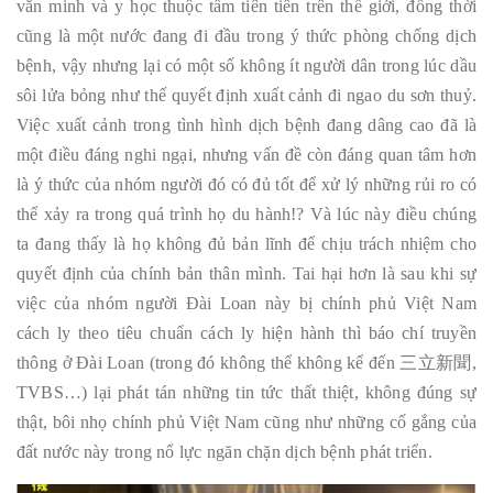
văn minh và y học thuộc tầm tiên tiến trên thế giới, đồng thời
cũng là một nước đang đi đầu trong ý thức phòng chống dịch
bệnh, vậy nhưng lại có một số không ít người dân trong lúc dầu
sôi lửa bỏng như thế quyết định xuất cảnh đi ngao du sơn thuỷ.
Việc xuất cảnh trong tình hình dịch bệnh đang dâng cao đã là
một điều đáng nghi ngại, nhưng vấn đề còn đáng quan tâm hơn
là ý thức của nhóm người đó có đủ tốt để xử lý những rủi ro có
thể xảy ra trong quá trình họ du hành!? Và lúc này điều chúng
ta đang thấy là họ không đủ bản lĩnh để chịu trách nhiệm cho
quyết định của chính bản thân mình. Tai hại hơn là sau khi sự
việc của nhóm người Đài Loan này bị chính phủ Việt Nam
cách ly theo tiêu chuẩn cách ly hiện hành thì báo chí truyền
thông ở Đài Loan (trong đó không thể không kể đến 三立新聞,
TVBS…) lại phát tán những tin tức thất thiệt, không đúng sự
thật, bôi nhọ chính phủ Việt Nam cũng như những cố gắng của
đất nước này trong nổ lực ngăn chặn dịch bệnh phát triển.