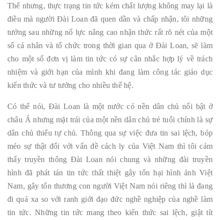
Thế nhưng, thực trạng tin tức kém chất lượng không may lại là
điều mà người Đài Loan đã quen dần và chấp nhận, tôi những
tưởng sau những nổ lực nâng cao nhận thức rất rõ nét của một
số cá nhân và tổ chức trong thời gian qua ở Đài Loan, sẽ làm
cho một số đơn vị làm tin tức có sự cân nhắc hợp lý về trách
nhiệm và giới hạn của mình khi đang làm công tác giáo dục
kiến thức và tư tưởng cho nhiều thế hệ.
Có thể nói, Đài Loan là một nước có nền dân chủ nổi bật ở
châu Á nhưng mặt trái của một nền dân chủ trẻ tuổi chính là sự
dân chủ thiếu tự chủ. Thông qua sự việc đưa tin sai lệch, bóp
méo sự thật đối với vấn đề cách ly của Việt Nam thì tôi cảm
thấy truyền thông Đài Loan nói chung và những đài truyền
hình đã phát tán tin tức thất thiệt gây tổn hại hình ảnh Việt
Nam, gây tổn thương con người Việt Nam nói riêng thì là đang
đi quá xa so với ranh giới đạo đức nghề nghiệp của nghề làm
tin tức. Những tin tức mang theo kiến thức sai lệch, giật tít