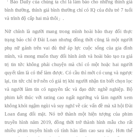
「Báo Daily của chúng ta chỉ là làm báo cho những thính giả
bình thường, thính giả bình thường chỉ có IQ của đứa trẻ 7 tuổi
và trình độ cấp hai mà thôi」.
Nữ chính là người mang trong mình hoài bão thay đổi thực
trạng báo chí ở Đài Loan nhưng đồng thời cũng là một người
phụ nữ gánh trên vai đủ thứ áp lực cuộc sống của gia đình
mình, và mong muốn thay đổi hình ảnh và hoài bão tạo ra giá
trị tin tức không phải chuyện mà chỉ có một hoặc hai người
quyết tâm là có thể làm được. Có cầu thì mới có cung và ngược
lại, tin tức chỉ trở nên có giá trị khi người nhận tin biết chọn lọc
và người làm tin có nguyên tắc và đạo đức nghề nghiệp. Bộ
phim kết thúc với rating cao ngất ngưởng và làm người xem
không khỏi ngậm ngùi và suy nghĩ về các vấn đề mà xã hội Đài
Loan đang đối mặt. Nó trở thành một hiện tượng của phim
truyền hình năm 2019, đồng thời trở thành hình mẫu cho rất
nhiều phim truyền hình có tính hàn lâm cao sau này. Hơn thế