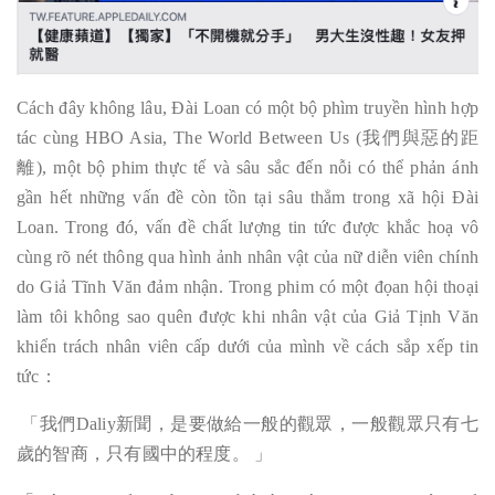
Cách đây không lâu, Đài Loan có một bộ phìm truyền hình hợp
tác cùng HBO Asia, The World Between Us (我們與惡的距
離), một bộ phim thực tế và sâu sắc đến nỗi có thể phản ánh
gần hết những vấn đề còn tồn tại sâu thẳm trong xã hội Đài
Loan. Trong đó, vấn đề chất lượng tin tức được khắc hoạ vô
cùng rõ nét thông qua hình ảnh nhân vật của nữ diễn viên chính
do Giả Tĩnh Văn đảm nhận. Trong phim có một đọan hội thoại
làm tôi không sao quên được khi nhân vật của Giả Tịnh Văn
khiển trách nhân viên cấp dưới của mình về cách sắp xếp tin
tức：
「我們Daliy新聞，是要做給一般的觀眾，一般觀眾只有七
歲的智商，只有國中的程度。 」