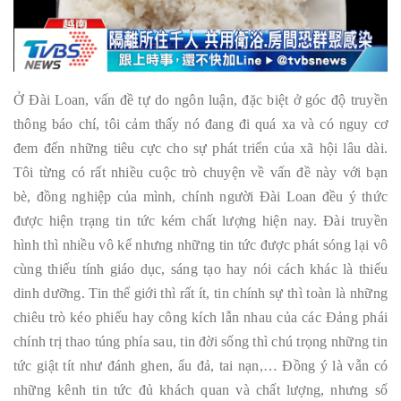
Ở Đài Loan, vấn đề tự do ngôn luận, đặc biệt ở góc độ truyền
thông báo chí, tôi cảm thấy nó đang đi quá xa và có nguy cơ
đem đến những tiêu cực cho sự phát triển của xã hội lâu dài.
Tôi từng có rất nhiều cuộc trò chuyện về vấn đề này với bạn
bè, đồng nghiệp của mình, chính người Đài Loan đều ý thức
được hiện trạng tin tức kém chất lượng hiện nay. Đài truyền
hình thì nhiều vô kể nhưng những tin tức được phát sóng lại vô
cùng thiếu tính giáo dục, sáng tạo hay nói cách khác là thiếu
dinh dưỡng. Tin thế giới thì rất ít, tin chính sự thì toàn là những
chiêu trò kéo phiếu hay công kích lẫn nhau của các Đảng phái
chính trị thao túng phía sau, tin đời sống thì chú trọng những tin
tức giật tít như đánh ghen, ẩu đả, tai nạn,… Đồng ý là vẫn có
những kênh tin tức đủ khách quan và chất lượng, nhưng số