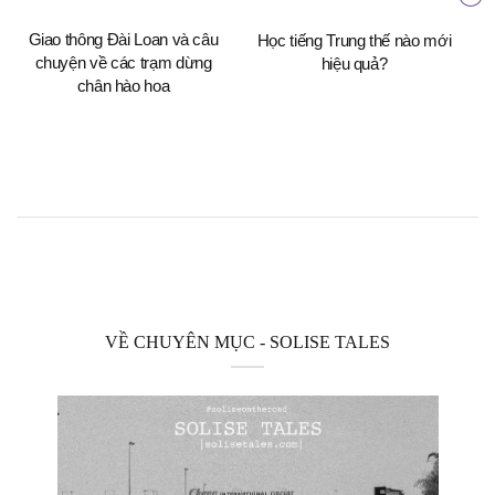
Giao thông Đài Loan và câu
Học tiếng Trung thế nào mới
K
chuyện về các trạm dừng
hiệu quả?
chân hào hoa
VỀ CHUYÊN MỤC - SOLISE TALES