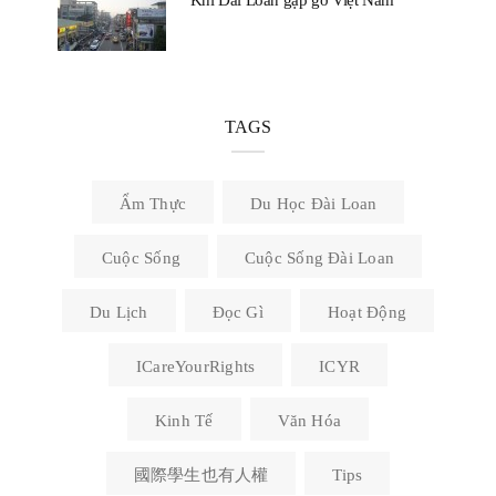
Khi Đài Loan gặp gỡ Việt Nam
TAGS
Ẩm Thực
Du Học Đài Loan
Cuộc Sống
Cuộc Sống Đài Loan
Du Lịch
Đọc Gì
Hoạt Động
ICareYourRights
ICYR
Kinh Tế
Văn Hóa
國際學生也有人權
Tips