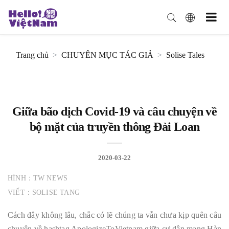
Trang chủ
CHUYÊN MỤC TÁC GIẢ
Solise Tales
Giữa bão dịch Covid-19 và câu chuyện về
bộ mặt của truyền thông Đài Loan
2020-03-22
HÌNH：TW NEWS
VIẾT：SOLISE TANG
Cách đây không lâu, chắc có lẽ chúng ta vẫn chưa kịp quên câu
chuyện về hashtag ApologizeToVietnam giữa cư dân mạng Hàn