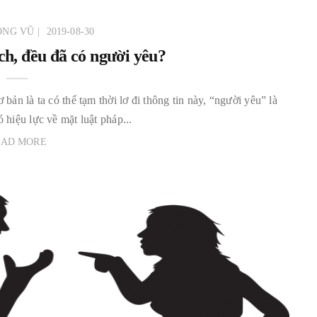
ÔNG VŨ
2019-08-30
ích, đều đã có người yêu?
 bản là ta có thể tạm thời lơ đi thông tin này, “người yêu” là
 hiệu lực về mặt luật pháp...
EAD MORE