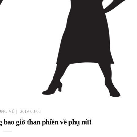
ÔNG VŨ
2019-08-08
 bao giờ than phiền về phụ nữ!