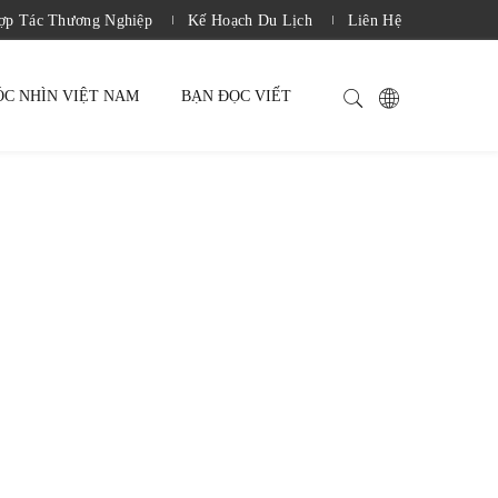
̛̣p Tác Thương Nghiệp
Kế Hoạch Du Lịch
Liên Hệ
ÓC NHÌN VIỆT NAM
BẠN ĐỌC VIẾT