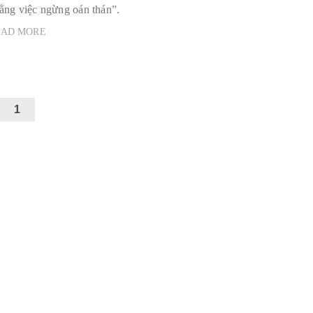
ằng việc ngừng oán thán”.
EAD MORE
1