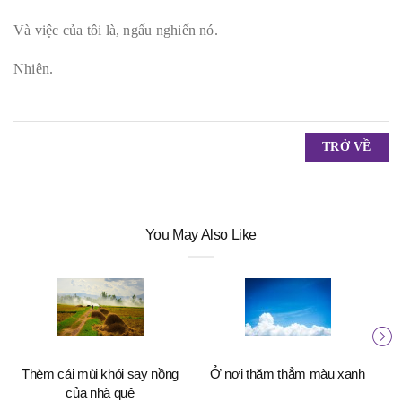
Và việc của tôi là, ngấu nghiến nó.
Nhiên.
TRỞ VỀ
You May Also Like
N
Thèm cái mùi khói say nồng
Ở nơi thăm thẳm màu xanh
của nhà quê