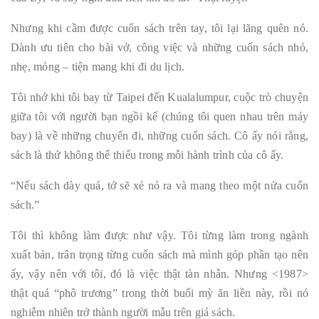
Nhưng khi cầm được cuốn sách trên tay, tôi lại lãng quên nó.
Dành ưu tiên cho bài vở, công việc và những cuốn sách nhỏ,
nhẹ, mỏng – tiện mang khi đi du lịch.
Tôi nhớ khi tôi bay từ Taipei đến Kualalumpur, cuộc trò chuyện
giữa tôi với người bạn ngồi kế (chúng tôi quen nhau trên máy
bay) là về những chuyến đi, những cuốn sách. Cô ấy nói rằng,
sách là thứ không thể thiếu trong mỗi hành trình của cô ấy.
“Nếu sách dày quá, tớ sẽ xẻ nó ra và mang theo một nửa cuốn
sách.”
Tôi thì không làm được như vậy. Tôi từng làm trong ngành
xuất bản, trân trọng từng cuốn sách mà mình góp phần tạo nên
ấy, vậy nên với tôi, đó là việc thật tàn nhẫn. Nhưng <1987>
thật quá “phô trương” trong thời buổi mỳ ăn liền này, rồi nó
nghiễm nhiên trở thành người mẫu trên giá sách.