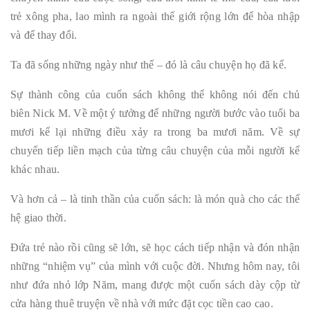
trẻ xông pha, lao mình ra ngoài thế giới rộng lớn để hòa nhập
và để thay đổi.
Ta đã sống những ngày như thế – đó là câu chuyện họ đã kể.
Sự thành công của cuốn sách không thể không nói đến chủ
biên Nick M. Về một ý tưởng để những người bước vào tuổi ba
mươi kể lại những điều xảy ra trong ba mươi năm. Về sự
chuyển tiếp liền mạch của từng câu chuyện của mỗi người kể
khác nhau.
Và hơn cả – là tinh thần của cuốn sách: là món quà cho các thế
hệ giao thời.
Đứa trẻ nào rồi cũng sẽ lớn, sẽ học cách tiếp nhận và đón nhận
những “nhiệm vụ” của mình với cuộc đời. Nhưng hôm nay, tôi
như đứa nhỏ lớp Năm, mang được một cuốn sách dày cộp từ
cửa hàng thuê truyện về nhà với mức đặt cọc tiền cao cao.