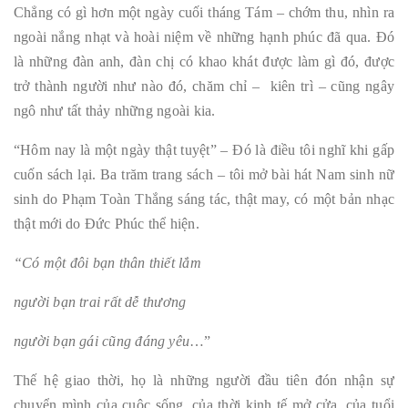
Chẳng có gì hơn một ngày cuối tháng Tám – chớm thu, nhìn ra
ngoài nắng nhạt và hoài niệm về những hạnh phúc đã qua. Đó
là những đàn anh, đàn chị có khao khát được làm gì đó, được
trở thành người như nào đó, chăm chỉ – kiên trì – cũng ngây
ngô như tất thảy những ngoài kia.
“Hôm nay là một ngày thật tuyệt” – Đó là điều tôi nghĩ khi gấp
cuốn sách lại. Ba trăm trang sách – tôi mở bài hát Nam sinh nữ
sinh do Phạm Toàn Thắng sáng tác, thật may, có một bản nhạc
thật mới do Đức Phúc thể hiện.
“Có một đôi bạn thân thiết lắm
người bạn trai rất dễ thương
người bạn gái cũng đáng yêu
…”
Thế hệ giao thời, họ là những người đầu tiên đón nhận sự
chuyển mình của cuộc sống, của thời kinh tế mở cửa, của tuổi