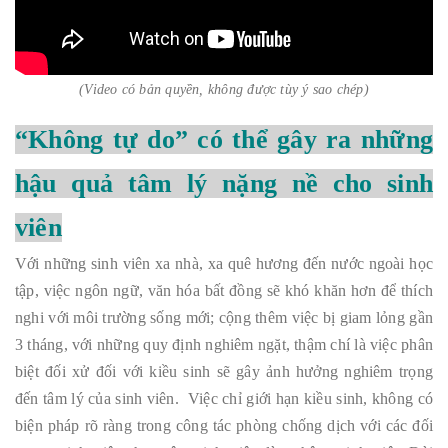
(Video có bản quyền, không được tùy ý sao chép)
“Không tự do” có thể gây ra những
hậu quả tâm lý nặng nề cho sinh
viên
Với những sinh viên xa nhà, xa quê hương đến nước ngoài học
tập, việc ngôn ngữ, văn hóa bất đồng sẽ khó khăn hơn để thích
nghi với môi trường sống mới; cộng thêm việc bị giam lỏng gần
3 tháng, với những quy định nghiêm ngặt, thậm chí là việc phân
biệt đối xử đối với kiều sinh sẽ gây ảnh hưởng nghiêm trọng
đến tâm lý của sinh viên. Việc chỉ giới hạn kiều sinh, không có
biện pháp rõ ràng trong công tác phòng chống dịch với các đối