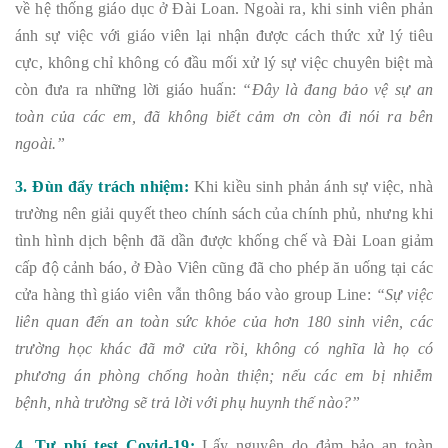
về hệ thống giáo dục ở Đài Loan. Ngoài ra, khi sinh viên phản
ánh sự việc với giáo viên lại nhận được cách thức xử lý tiêu
cực, không chỉ không có đầu mối xử lý sự việc chuyên biệt mà
còn đưa ra những lời giáo huấn:
“Đây là đang bảo vệ sự an
toàn của các em, đã không biết cảm ơn còn đi nói ra bên
ngoài.”
3. Đùn đẩy trách nhiệm:
Khi kiều sinh phản ánh sự việc, nhà
trường nên giải quyết theo chính sách của chính phủ, nhưng khi
tình hình dịch bệnh đã dần được khống chế và Đài Loan giảm
cấp độ cảnh báo, ở Đào Viên cũng đã cho phép ăn uống tại các
cửa hàng thì giáo viên vẫn thông báo vào group Line:
“Sự việc
liên quan đến an toàn sức khỏe của hơn 180 sinh viên, các
trường học khác đã mở cửa rồi, không có nghĩa là họ có
phương án phòng chống hoàn thiện; nếu các em bị nhiễm
bệnh, nhà trường sẽ trả lời với phụ huynh thế nào?”
4. Tự phí test Covid-19:
Lấy nguyên do đảm bảo an toàn