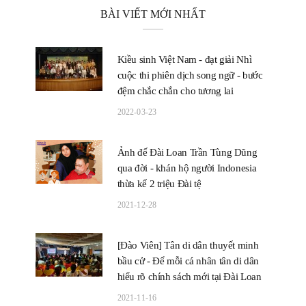
BÀI VIẾT MỚI NHẤT
Kiều sinh Việt Nam - đạt giải Nhì
cuộc thi phiên dịch song ngữ - bước
đệm chắc chắn cho tương lai
2022-03-23
Ảnh đế Đài Loan Trần Tùng Dũng
qua đời - khán hộ người Indonesia
thừa kế 2 triệu Đài tệ
2021-12-28
[Đào Viên] Tân di dân thuyết minh
bầu cử - Để mỗi cá nhân tân di dân
hiểu rõ chính sách mới tại Đài Loan
2021-11-16