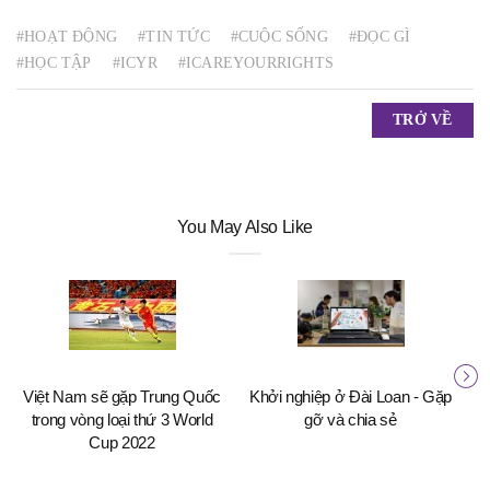
#HOẠT ĐỘNG
#TIN TỨC
#CUỘC SỐNG
#ĐỌC GÌ
#HỌC TẬP
#ICYR
#ICAREYOURRIGHTS
TRỞ VỀ
You May Also Like
Việt Nam sẽ gặp Trung Quốc
Khởi nghiệp ở Đài Loan - Gặp
St
trong vòng loại thứ 3 World
gỡ và chia sẻ
Cup 2022