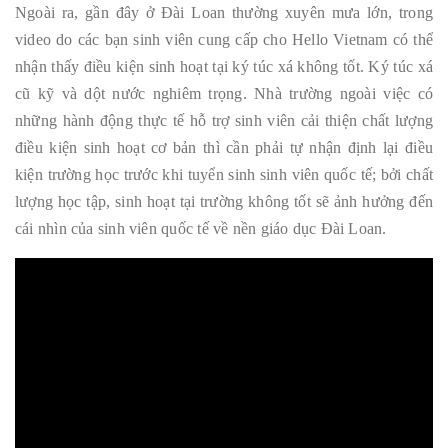
Ngoài ra, gần đây ở Đài Loan thường xuyên mưa lớn, trong
video do các bạn sinh viên cung cấp cho Hello Vietnam có thể
nhận thấy điều kiện sinh hoạt tại ký túc xá không tốt. Ký túc xá
cũ kỹ và dột nước nghiêm trọng. Nhà trường ngoài việc có
những hành động thực tế hỗ trợ sinh viên cải thiện chất lượng
điều kiện sinh hoạt cơ bản thì cần phải tự nhận định lại điều
kiện trường học trước khi tuyển sinh sinh viên quốc tế; bởi chất
lượng học tập, sinh hoạt tại trường không tốt sẽ ảnh hưởng đến
cái nhìn của sinh viên quốc tế về nền giáo dục Đài Loan.