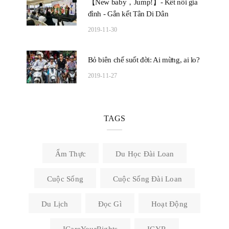
【New baby，Jump!】- Kết nối gia
đình - Gắn kết Tân Di Dân
2019-11-30
Bỏ biên chế suốt đời: Ai mừng, ai lo?
2019-11-27
TAGS
Ẩm Thực
Du Học Đài Loan
Cuộc Sống
Cuộc Sống Đài Loan
Du Lịch
Đọc Gì
Hoạt Động
ICareYourRights
ICYR