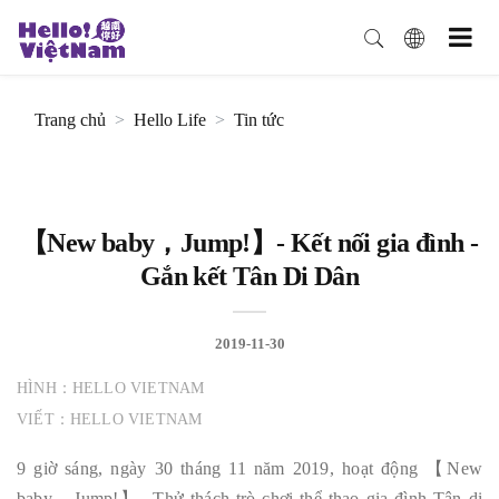
Trang chủ
Hello Life
Tin tức
【New baby，Jump!】- Kết nối gia đình -
Gắn kết Tân Di Dân
2019-11-30
HÌNH：HELLO VIETNAM
VIẾT：HELLO VIETNAM
9 giờ sáng, ngày 30 tháng 11 năm 2019, hoạt động 【New
baby，Jump!】- Thử thách trò chơi thể thao gia đình Tân di