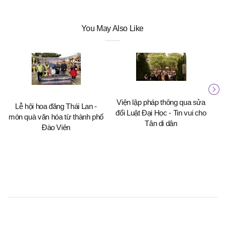
You May Also Like
Viện lập pháp thông qua sửa
Lễ hội hoa đăng Thái Lan -
Bỏ
đổi Luật Đại Học - Tin vui cho
món quà văn hóa từ thành phố
Tân di dân
Đào Viên