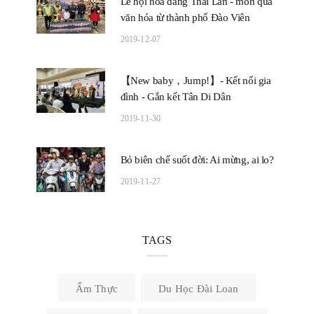
Lễ hội hoa đăng Thái Lan - món quà
văn hóa từ thành phố Đào Viên
2019-12-07
【New baby，Jump!】- Kết nối gia
đình - Gắn kết Tân Di Dân
2019-11-30
Bỏ biên chế suốt đời: Ai mừng, ai lo?
2019-11-27
TAGS
Ẩm Thực
Du Học Đài Loan