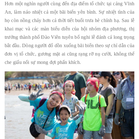
Hơn một nghìn người cùng đến địa điểm tổ chức tại cảng Vĩnh
An, làm náo nhiệt cả một bãi biển yên bình. Sự nhiệt tình của
họ còn nồng cháy hơn cả thời tiết buổi trưa hè chính hạ. Sau lễ
khai mạc và các màn biểu diễn của hội nhóm địa phương, thị
trưởng thành phố Đào Viên tuyên bố nghi lễ đánh cá long trọng
bắt đầu. Dòng người đổ dồn xuống bãi biển theo sự chỉ dẫn của
đơn vị tổ chức, gương mặt ai cũng rạng rỡ nụ cười, không thể
che giấu nổi sự mong đợi phấn khích.