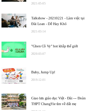
2021-05-05
Talkshow - 20210221 - Làm việc tại
Đài Loan - Dễ Hay Khó
2021-03-14
"Ghen Cô Vy" hot khắp thế giới
2020-03-07
Baby, Jump Up!
2019-12-01
Giao lưu giáo dục Việt - Đài --- Đoàn
THPT ChangYie tìm về đất mẹ