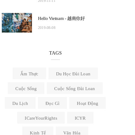
2019-11-11
Hello Vietnam - 越南你好
2019-08-08
TAGS
Ẩm Thực
Du Học Đài Loan
Cuộc Sống
Cuộc Sống Đài Loan
Du Lịch
Đọc Gì
Hoạt Động
ICareYourRights
ICYR
Kinh Tế
Văn Hóa