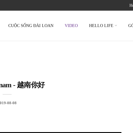
Ho
CUỘC SỐNG ĐÀI LOAN
VIDEO
HELLO LIFE
G
etnam - 越南你好
019-08-08