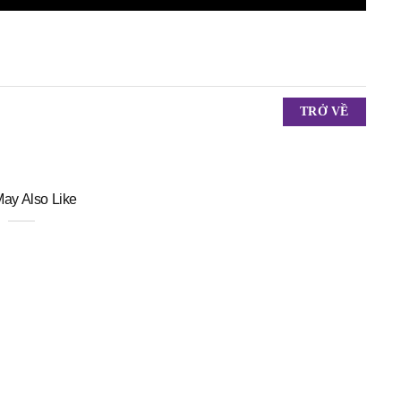
TRỞ VỀ
ay Also Like