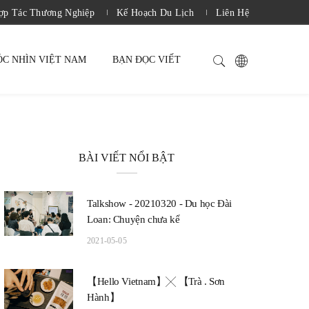
̛̣p Tác Thương Nghiệp
Kế Hoạch Du Lịch
Liên Hệ
ÓC NHÌN VIỆT NAM
BẠN ĐỌC VIẾT
BÀI VIẾT NỔI BẬT
Talkshow - 20210320 - Du học Đài
Loan: Chuyện chưa kể
2021-05-05
【Hello Vietnam】╳ 【Trà . Sơn
Hành】