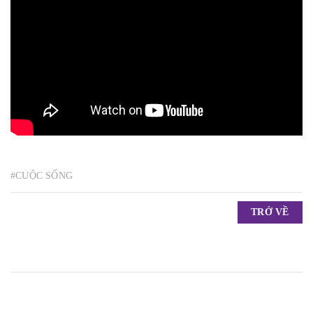
#CUỘC SỐNG
TRỞ VỀ