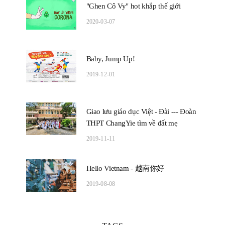
"Ghen Cô Vy" hot khắp thế giới
2020-03-07
Baby, Jump Up!
2019-12-01
Giao lưu giáo dục Việt - Đài --- Đoàn
THPT ChangYie tìm về đất mẹ
2019-11-11
Hello Vietnam - 越南你好
2019-08-08