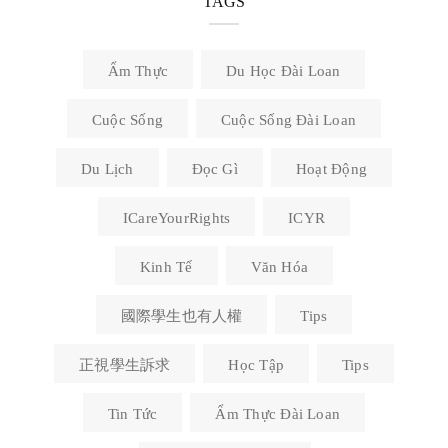
TAGS
Ẩm Thực
Du Học Đài Loan
Cuộc Sống
Cuộc Sống Đài Loan
Du Lịch
Đọc Gì
Hoạt Động
ICareYourRights
ICYR
Kinh Tế
Văn Hóa
國際學生也有人權
Tips
正視學生訴求
Học Tập
Tips
Tin Tức
Ẩm Thực Đài Loan