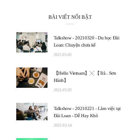
BÀI VIẾT NỔI BẬT
Talkshow - 20210320 - Du học Đài
Loan: Chuyện chưa kể
2021-05-05
【Hello Vietnam】╳ 【Trà . Sơn
Hành】
2021-05-05
Talkshow - 20210221 - Làm việc tại
Đài Loan - Dễ Hay Khó
2021-03-14