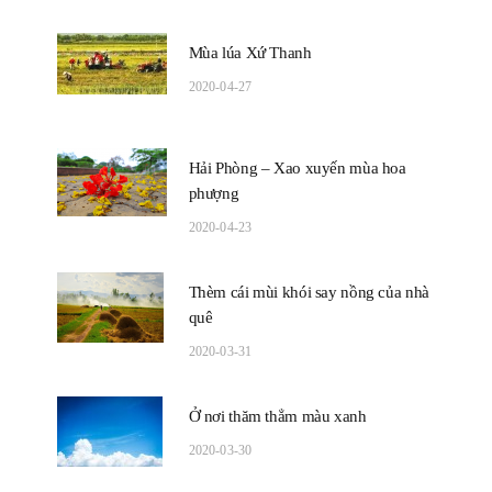
Mùa lúa Xứ Thanh
2020-04-27
Hải Phòng – Xao xuyến mùa hoa
phượng
2020-04-23
Thèm cái mùi khói say nồng của nhà
quê
2020-03-31
Ở nơi thăm thẳm màu xanh
2020-03-30