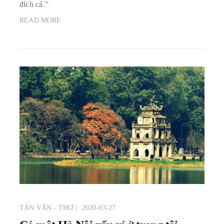
đích cả.”
READ MORE
TẢN VĂN - THƠ
2020-03-27