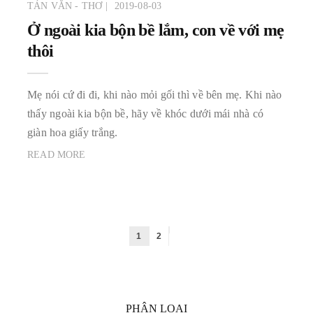
TẢN VĂN - THƠ
2019-08-03
Ở ngoài kia bộn bề lắm, con về với mẹ
thôi
Mẹ nói cứ đi đi, khi nào mỏi gối thì về bên mẹ. Khi nào
thấy ngoài kia bộn bề, hãy về khóc dưới mái nhà có
giàn hoa giấy trắng.
READ MORE
1
2
PHÂN LOẠI