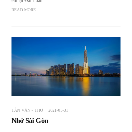
em tại Đài Loan.
READ MORE
TẢN VĂN - THƠ
2021-05-31
Nhớ Sài Gòn