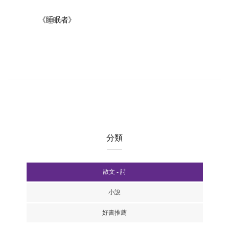
《睡眠者》
分類
散文 - 詩
小說
好書推薦