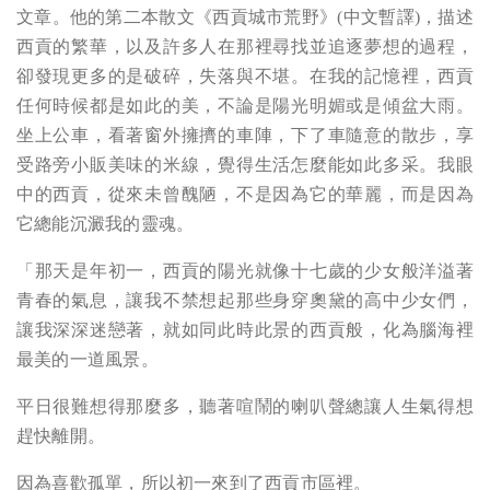
文章。他的第二本散文《西貢城市荒野》(中文暫譯)，描述
西貢的繁華，以及許多人在那裡尋找並追逐夢想的過程，
卻發現更多的是破碎，失落與不堪。在我的記憶裡，西貢
任何時候都是如此的美，不論是陽光明媚或是傾盆大雨。
坐上公車，看著窗外擁擠的車陣，下了車隨意的散步，享
受路旁小販美味的米線，覺得生活怎麼能如此多采。我眼
中的西貢，從來未曾醜陋，不是因為它的華麗，而是因為
它總能沉澱我的靈魂。
「那天是年初一，西貢的陽光就像十七歲的少女般洋溢著
青春的氣息，讓我不禁想起那些身穿奧黛的高中少女們，
讓我深深迷戀著，就如同此時此景的西貢般，化為腦海裡
最美的一道風景。
平日很難想得那麼多，聽著喧鬧的喇叭聲總讓人生氣得想
趕快離開。
因為喜歡孤單，所以初一來到了西貢市區裡。