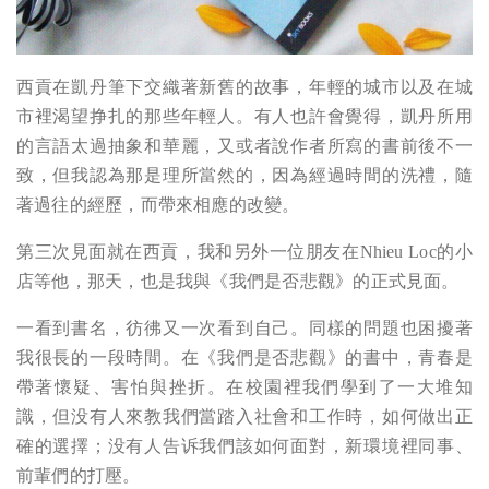
西貢在凱丹筆下交織著新舊的故事，年輕的城市以及在城
市裡渴望挣扎的那些年輕人。有人也許會覺得，凱丹所用
的言語太過抽象和華麗，又或者說作者所寫的書前後不一
致，但我認為那是理所當然的，因為經過時間的洗禮，隨
著過往的經歷，而帶來相應的改變。
第三次見面就在西貢，我和另外一位朋友在Nhieu Loc的小
店等他，那天，也是我與《我們是否悲觀》的正式見面。
一看到書名，彷彿又一次看到自己。同樣的問題也困擾著
我很長的一段時間。在《我們是否悲觀》的書中，青春是
帶著懷疑、害怕與挫折。在校園裡我們學到了一大堆知
識，但没有人來教我們當踏入社會和工作時，如何做出正
確的選擇；没有人告诉我們該如何面對，新環境裡同事、
前輩們的打壓。