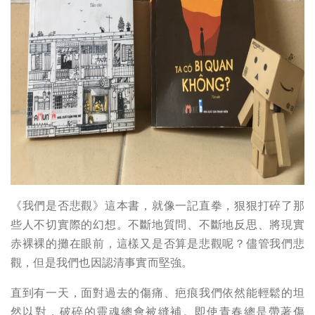
《我們是否悲觀》這本書，就像一記直拳，狠狠打碎了那
些人不切實際的幻想。不斷地質問、不斷地反思、將現實
赤裸裸的攤在眼前，這樣又是否算是悲觀呢？儘管我們悲
觀，但是我們也因認清事實而堅強。
直到有一天，面對過去的傷痛、疤痕我們依然能輕鬆的坦
然以對，破碎的靈魂總會被縫補。即使青春總是帶著傷